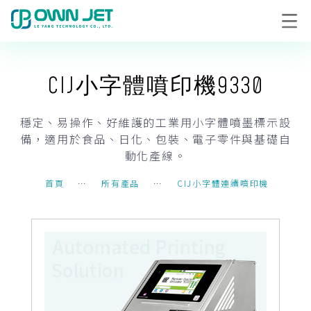
CIJ小字體噴印機9330
穩定、易操作、好維護的工業用小字體噴墨標示設
備，適用於食品、日化、包裝、電子零件與基礎自
動化產線。
首頁
⋯
所有產品
⋯
CIJ小字體連續噴印機
⋯
C