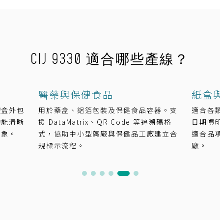
CIJ 9330 適合哪些產線？
醫藥與保健食品
紙盒
禮盒外包
用於藥盒、鋁箔包裝及保健食品容器。支
適合各
均能清晰
援 DataMatrix、QR Code 等追溯碼格
日期噴印
形象。
式，協助中小型藥廠與保健品工廠建立合
適合品
規標示流程。
廠。