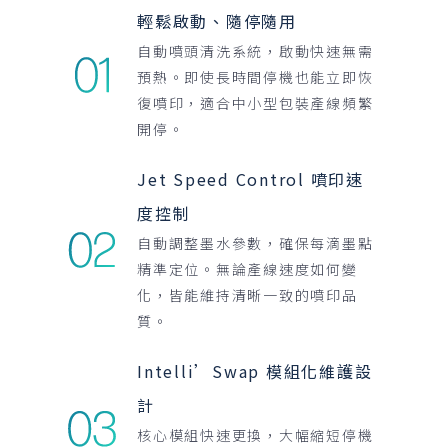
輕鬆啟動、隨停隨用
自動噴頭清洗系統，啟動快速無需
預熱。即使長時間停機也能立即恢
復噴印，適合中小型包裝產線頻繁
開停。
Jet Speed Control 噴印速
度控制
自動調整墨水參數，確保每滴墨點
精準定位。無論產線速度如何變
化，皆能維持清晰一致的噴印品
質。
Intelli’Swap 模組化維護設
計
核心模組快速更換，大幅縮短停機