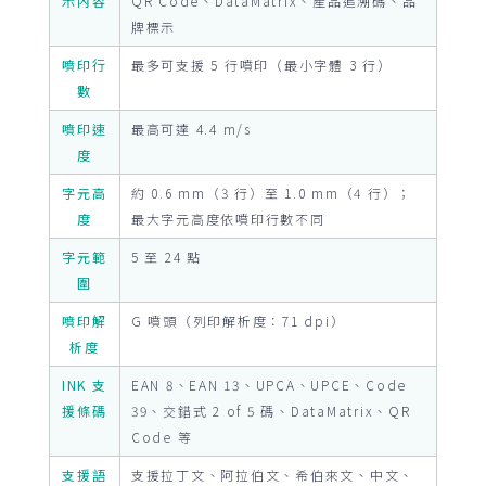
示內容
QR Code、DataMatrix、產品追溯碼、品
牌標示
噴印行
最多可支援 5 行噴印（最小字體 3 行）
數
噴印速
最高可達 4.4 m/s
度
字元高
約 0.6 mm（3 行）至 1.0 mm（4 行）；
度
最大字元高度依噴印行數不同
字元範
5 至 24 點
圍
噴印解
G 噴頭（列印解析度：71 dpi）
析度
INK 支
EAN 8、EAN 13、UPCA、UPCE、Code
援條碼
39、交錯式 2 of 5 碼、DataMatrix、QR
Code 等
支援語
支援拉丁文、阿拉伯文、希伯來文、中文、