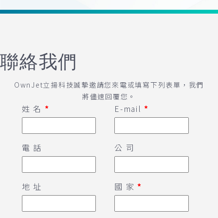
聯絡我們
OwnJet立揚科技誠摯邀請您來電或填寫下列表單，我們
將儘速回覆您。
姓 名
*
E-mail
*
電 話
公 司
地 址
國 家
*