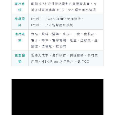
墨水系
兩組 0.75 公升規格密封式智慧墨水壺，支
統
援多材質墨水與 MEK-Free 環保墨水選項
維護設
Intelli’Swap 模組化更換設計、
計
Intelli’Ink 智慧墨水系統
適用產
食品、飲料、醫藥、生技、日化、化妝品、
業
電子、零件、電線電纜、紙盒、塑膠瓶、金
屬罐、玻璃瓶、軟包材
主要優
低導入成本、易於操作、快速啟動、多材質
勢
適用、MEK-Free 環保墨水、低 TCO