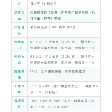
言
日文等 31 種語言
操作介
彩色觸控操作螢幕，即時顯示設備狀態、耗
面
材餘量、即時計數器
訊息儲
最多可儲存 1,000 則噴印訊息
存
連線能
RS-232、乙太網路（TCP/IP）；附件可快
力
速連接光電感應器、同步器、警報燈、I/O
連線方
RS-232、乙太網路（TCP/IP）；附件可快
式
速連接光電感應器、同步器、警報燈、I/O
防護等
IP55，全不鏽鋼機箱，無需壓縮空氣
級
工作環
-5°C 至 40°C（依所用墨水而定）；濕度 0%
境
至 90%（非凝結）
電源規
100～120V 或 200～240V，自動選擇；頻
格
率 50/60 Hz；功率 34W