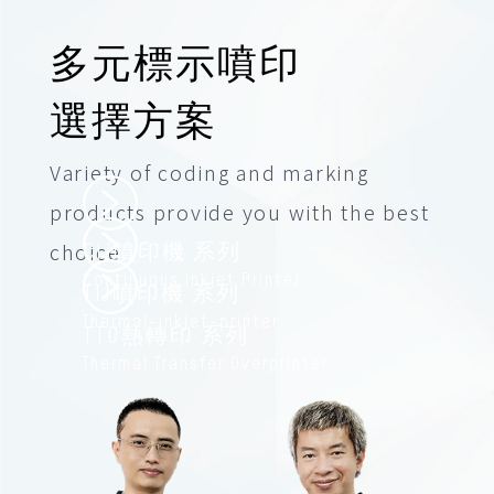
多元標示噴印
選擇方案
Variety of coding and marking
products provide you with the best
choice
CIJ噴印機 系列
Continuous Inkjet Printer
TIJ噴印機 系列
Thermal-inkjet-printer
TTO熱轉印 系列
Thermal Transfer Overprinter