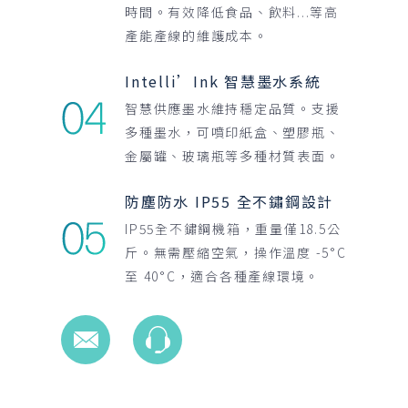
時間。有效降低食品、飲料...等高
產能產線的維護成本。
Intelli’Ink 智慧墨水系統
智慧供應墨水維持穩定品質。支援
多種墨水，可噴印紙盒、塑膠瓶、
金屬罐、玻璃瓶等多種材質表面。
防塵防水 IP55 全不鏽鋼設計
IP55全不鏽鋼機箱，重量僅18.5公
斤。無需壓縮空氣，操作溫度 -5°C
至 40°C，適合各種產線環境。