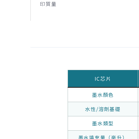
印質量
IC芯片
墨水顏色
水性/溶劑基礎
墨水類型
墨水填充量（毫升）