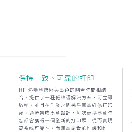
保持一致、可靠的打印
始
HP 熱噴墨技術與出色的開蓋時間相結
合，提供了一種低維護解決方案，可立即
啟動，並且在作業之間幾乎無需維修打印
質
頭。通過集成墨盒設計，每次更換墨盒時
噴
您都會獲得一個全新的打印頭，從而實現
高系統可靠性，而無需昂貴的維護和維