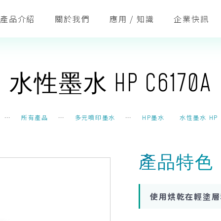
產品介紹
關於我們
應用 / 知識
企業快訊
水性墨水 HP C6170A
⋯
所有產品
⋯
多元噴印墨水
⋯
HP墨水
水性墨水 HP 
產品特色
使用烘乾在輕塗層