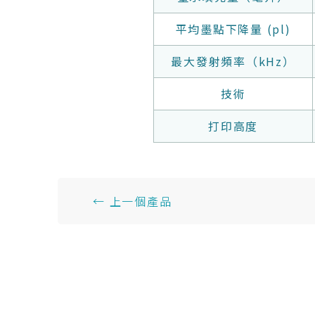
平均墨點下降量 (pl)
最大發射頻率（kHz）
技術
打印高度
← 上一個產品