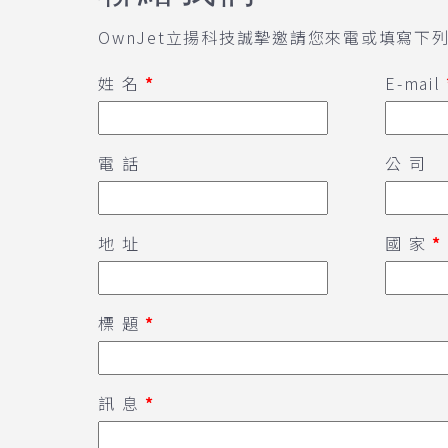
OwnJet立揚科技誠摯邀請您來電或填寫下
姓 名
*
E-mail
電 話
公 司
地 址
國 家
*
標 題
*
訊 息
*