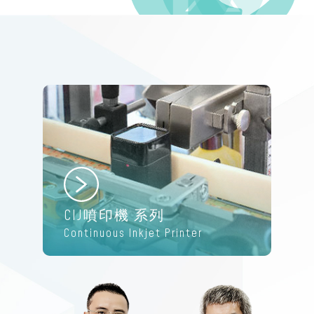
CIJ噴印機 系列
Continuous Inkjet Printer