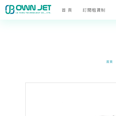
首 頁
訂閱租賃制
首頁