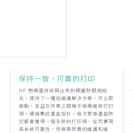
保持一致、可靠的打印
始
HP 熱噴墨技術與出色的開蓋時間相結
合，提供了一種低維護解決方案，可立即
啟動，並且在作業之間幾乎無需維修打印
質
頭。通過集成墨盒設計，每次更換墨盒時
噴
您都會獲得一個全新的打印頭，從而實現
高系統可靠性，而無需昂貴的維護和維