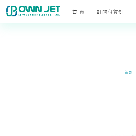
首 頁
訂閱租賃制
首頁