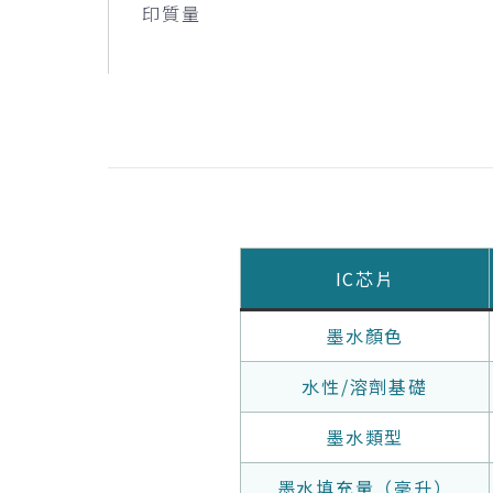
印質量
IC芯片
墨水顏色
水性/溶劑基礎
墨水類型
墨水填充量（毫升）