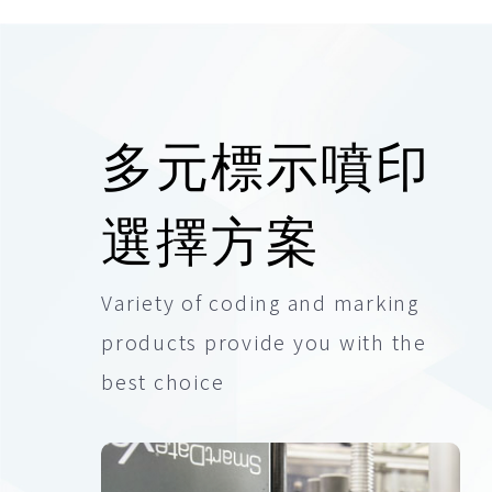
多元標示噴印
選擇方案
Variety of coding and marking
products provide you with the
best choice