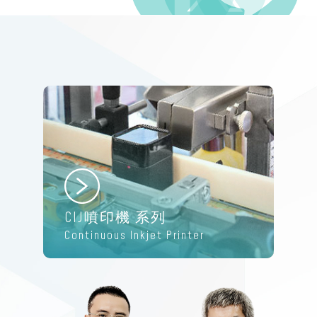
CIJ噴印機 系列
Continuous Inkjet Printer