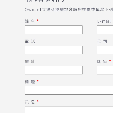
OwnJet立揚科技誠摯邀請您來電或填寫下
姓 名
*
E-mail
電 話
公 司
地 址
國 家
*
標 題
*
訊 息
*