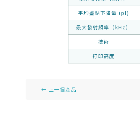
平均墨點下降量 (pl)
最大發射頻率（kHz）
技術
打印高度
← 上一個產品