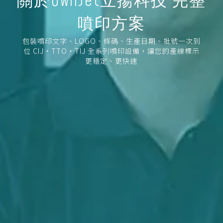
關於OwnJet立揚科技 完整
噴印方案
包裝噴印文字、LOGO、條碼、生產日期、批號一次到
位 CIJ・TTO・TIJ 全系列噴印設備，讓您的產線標示
更穩定、更快速