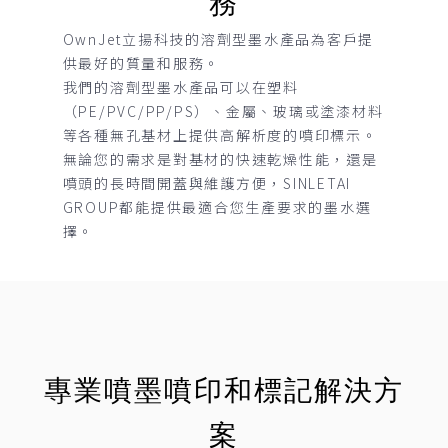
務
OwnJet立揚科技的溶劑型墨水產品為客戶提
供最好的質量和服務。
我們的溶劑型墨水產品可以在塑料
（PE/PVC/PP/PS）、金屬、玻璃或塗漆材料
等各種無孔基材上提供高解析度的噴印標示。
無論您的需求是對基材的快速乾燥性能，還是
噴頭的長時間開蓋與維護方便，SINLETAI
GROUP都能提供最適合您生產要求的墨水選
擇。
專業噴墨噴印和標記解決方
案