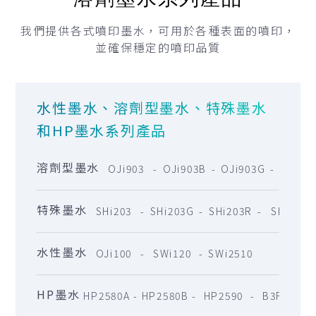
我們提供各式噴印墨水，可用於各種表面的噴印，
並確保穩定的噴印品質
水性墨水、溶劑型墨水、特殊墨水
和HP墨水系列產品
溶劑型墨水
OJi903
OJi903B
OJi903G
OJi90
-
-
-
特殊墨水
SHi203
SHi203G
SHi203R
SHi850
-
-
-
水性墨水
OJi100
SWi120
SWi2510
-
-
HP墨水
HP2580A
HP2580B
HP2590
B3F38A
-
-
-
-